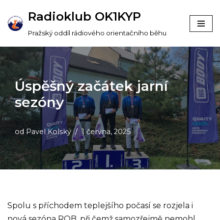
Radioklub OK1KYP
Přeskočit
Pražský oddíl rádiového orientačního běhu
na
obsah
Úspěšný začátek jarní
sezóny
od
Pavel Kolský
1 června, 2025
Spolu s příchodem teplejšího počasí se rozjela i
nová sezóna ROB, při čemž samozřejmě nemohl