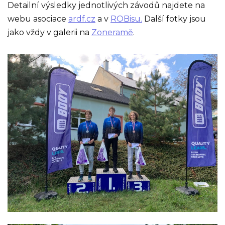
Detailní výsledky jednotlivých závodů najdete na
webu asociace
ardf.cz
a v
ROBisu.
Další fotky jsou
jako vždy v galerii na
Zoneramě
.