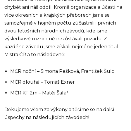
chybět ani náš oddíl! Kromě organizace a účasti na
více okresních a krajských přeborech jsme se
samozřejmě v hojném počtu zúčastnili i prvních
dvou letošních národních závodů, kde jsme
výsledkově rozhodně nezůstávali pozadu. Z
každého závodu jsme získali nejméně jeden titul
Mistra ČR a to následovně:
MČR noční – Simona Pešková, František Šulc
MČR dlouhá – Tomáš Exner
MČR KT 2m – Matěj Šafář
Děkujeme všem za výkony a těšíme se na další
úspěchy na následujících závodech!